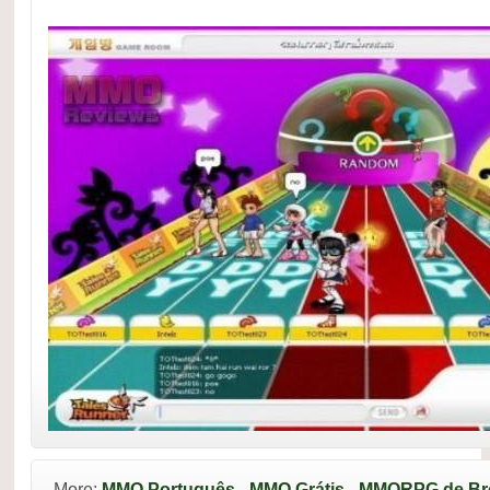
More:
MMO Português
-
MMO Grátis
-
MMORPG de Br