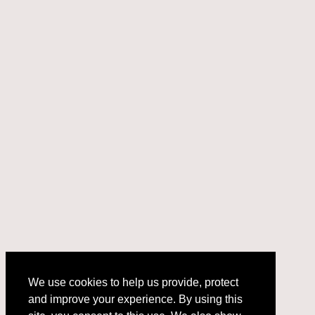
We use cookies to help us provide, protect
and improve your experience. By using this
We use cookies to help us provide, protect
site, you consent to this use. We also show
and improve your experience. By using this