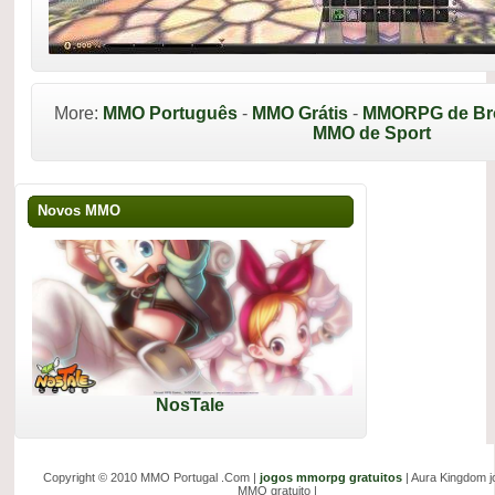
More:
MMO Português
-
MMO Grátis
-
MMORPG de Br
MMO de Sport
Novos MMO
NosTale
Copyright © 2010 MMO Portugal .Com |
jogos mmorpg gratuitos
| Aura Kingdom j
MMO gratuito |