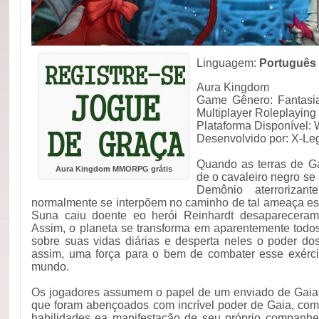
Linguagem:
Português
Aura Kingdom
Game Gênero: Fantasia
Multiplayer Roleplayin
Plataforma Disponível:
Desenvolvido por: X-Le
Quando as terras de G
Aura Kingdom MMORPG grátis
de o cavaleiro negro s
Demônio aterrorizant
normalmente se interpõem no caminho de tal ameaça es
Suna caiu doente eo herói Reinhardt desapareceram
Assim, o planeta se transforma em aparentemente todo
sobre suas vidas diárias e desperta neles o poder dos
assim, uma força para o bem de combater esse exérc
mundo.
Os jogadores assumem o papel de um enviado de Gaia,
que foram abençoados com incrível poder de Gaia, com
habilidades ea manifestação de seu próprio companhei