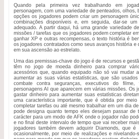
Quando pela primeira vez trabalhando em joga
personagem, com uma variedade de penteados, olhos, b
opções os jogadores podem criar um personagem úni
combinações disponíveis e, em seguida, dar-se um
adequado. A partir daqui, há uma grande variedade d
missões / tarefas que os jogadores podem completar em
ganhar XP e outras recompensas, o texto história é b
os jogadores contratados como seus avanços história e
em sua ascensão ao estrelato.
Uma das premissas-chave do jogo é de recursos e gestã
têm no jogo de moeda dinheiro para comprar vário
acessórios que, quando equipado não só vai mudar 
aumentar as suas várias estatísticas, que são usado
combate contra seguranças, executivos do filme, f
personagens AI que aparecem em várias missões. Os
gastar dinheiro para aumentar suas estatísticas direta
uma característica importante, que é obtida por meio
completar tarefas ou até mesmo trabalhar em um dia de
pode designa quanto tempo eles desejam passar de t
carácter para um modo de AFK onde o jogador não pode 
e no final deste intervalo de tempo que vai receber mais
jogadores também devem adquirir Diamonds, que é
ocasionalmente, por meio de realizações e nivelando-