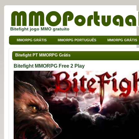
Bitefight jogo MMO gratuito
MMORPG GRÁTIS
MMORPG PORTUGUÊS
MMORPG GRÁTIS
MMO DE BROWSER
MMO PARA CRIANÇAS
MMO DE SPORT
Bitefight PT MMORPG Grátis
Bitefight MMORPG Free 2 Play