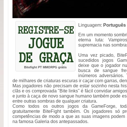
Linguagem:
Português
Em um momento sombrio
eterna luta: Vampir
supremacia nas sombra
Uma vez picado, Bite
sucedidos jogos Gam
deixe que o jogador n
Bitefight PT MMORPG grátis
busca de sangue fre
inúmeros adversários.
de milhares de criaturas escuras ir caçar com garras, den
Mas jogadores não precisam de estar sozinho nesta his
clãs e os comprovada "Bite links" é fácil convidar amigo
e junto à caça de novo sangue humano também pode esc
entre outras sombras de qualquer criatura.
Como todos os outros jogos da GameForge, tod
gratuitamente BiteFight também. Os jogadores só p
competências de modo a que as suas imagens podem 
na famosa Galeria dos antepassados.