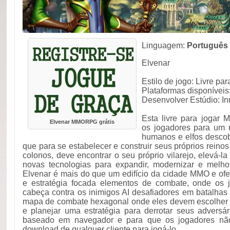
Linguagem:
Português
Elvenar
Estilo de jogo: Livre pa
Plataformas disponívei
Desenvolver Estúdio: 
Esta livre para jogar 
Elvenar MMORPG grátis
os jogadores para um 
humanos e elfos desco
que para se estabelecer e construir seus próprios rein
colonos, deve encontrar o seu próprio vilarejo, elevá-la
novas tecnologias para expandir, modernizar e melho
Elvenar é mais do que um edifício da cidade MMO e ofe
e estratégia focada elementos de combate, onde os 
cabeça contra os inimigos AI desafiadores em batalhas
mapa de combate hexagonal onde eles devem escolher
e planejar uma estratégia para derrotar seus adversár
baseado em navegador e para que os jogadores não
download de qualquer cliente para jogá-lo.