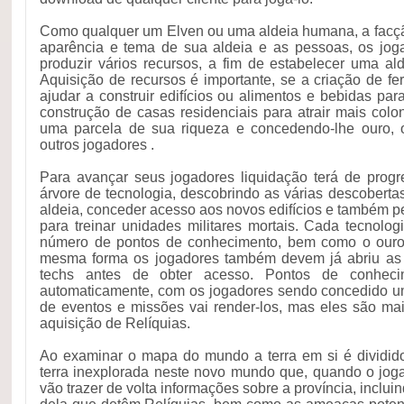
Como qualquer um Elven ou uma aldeia humana, a facçã
aparência e tema de sua aldeia e as pessoas, os jog
produzir vários recursos, a fim de estabelecer uma ald
Aquisição de recursos é importante, se a criação de fe
ajudar a construir edifícios ou alimentos e bebidas par
construção de casas residenciais para atrair mais colo
uma parcela de sua riqueza e concedendo-lhe ouro,
outros jogadores .
Para avançar seus jogadores liquidação terá de progr
árvore de tecnologia, descobrindo as várias descoberta
aldeia, conceder acesso aos novos edifícios e também 
para treinar unidades militares mortais. Cada tecnolo
número de pontos de conhecimento, bem como o ouro
mesma forma os jogadores também devem já abriu as t
techs antes de obter acesso. Pontos de conheci
automaticamente, com os jogadores sendo concedido um
de eventos e missões vai render-los, mas eles são m
aquisição de Relíquias.
Ao examinar o mapa do mundo a terra em si é dividid
terra inexplorada neste novo mundo que, quando o jog
vão trazer de volta informações sobre a província, inclui