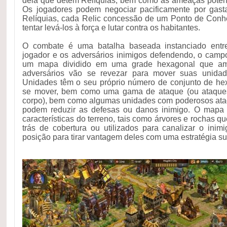
dela que detêm Relíquias, bem como as ameaças poten
Os jogadores podem negociar pacificamente por gasta
Relíquias, cada Relic concessão de um Ponto de Conh
tentar levá-los à força e lutar contra os habitantes.
O combate é uma batalha baseada instanciado entr
jogador e os adversários inimigos defendendo, o camp
um mapa dividido em uma grade hexagonal que am
adversários vão se revezar para mover suas unidade
Unidades têm o seu próprio número de conjunto de h
se mover, bem como uma gama de ataque (ou ataques
corpo), bem como algumas unidades com poderosos ata
podem reduzir as defesas ou danos inimigo. O mapa
características do terreno, tais como árvores e rochas q
trás de cobertura ou utilizados para canalizar o in
posição para tirar vantagem deles com uma estratégia su