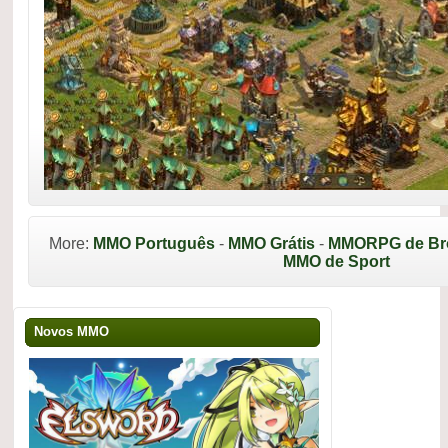
More:
MMO Português
-
MMO Grátis
-
MMORPG de Br
MMO de Sport
Novos MMO