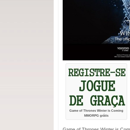
Game of Thrones Winter is Coming
MMORPG grátis
Game of Thrones Winter is Com