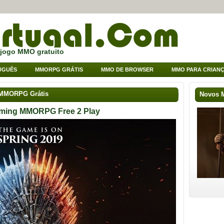
 jogo MMO gratuito
UGUÊS
MMORPG GRÁTIS
MMO DE BROWSER
MMO PARA CRIAN
 MMORPG Grátis
Novos
oming MMORPG Free 2 Play