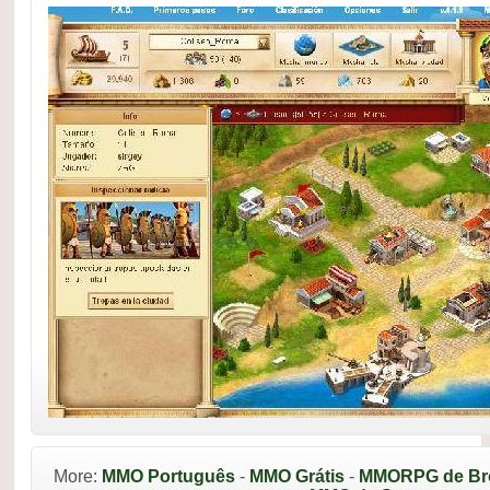
More:
MMO Português
-
MMO Grátis
-
MMORPG de Br