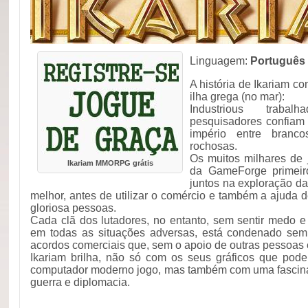
Linguagem:
Português
A história de Ikariam 
ilha grega (no mar):
Industrious trabal
pesquisadores confiam
império entre branc
rochosas.
Os muitos milhares de 
Ikariam MMORPG grátis
da GameForge primeiro
juntos na exploração da
melhor, antes de utilizar o comércio e também a ajuda
gloriosa pessoas.
Cada clã dos lutadores, no entanto, sem sentir medo 
em todas as situações adversas, está condenado sem
acordos comerciais que, sem o apoio de outras pessoas 
Ikariam brilha, não só com os seus gráficos que pod
computador moderno jogo, mas também com uma fascina
guerra e diplomacia.