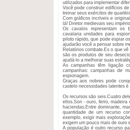
utilizados para implementar difer
Você pode construir edifícios d
treinar seus exércitos de quartéi
Com gráficos incríveis e origina
lá! Diretor medievais seu império
Os cavalos representam os b
cavalaria unidades para espio
piloto rápido, que pode espiar o
ajudarão você a pensar sobre me
Relatórios combate.Es o que vê
são os produtos de seu desecion
ajudá-lo a melhorar suas estraté
As campanhas têm ligação co
campanhas: campanhas de mark
espionagem.
Graças aos nobres pode conqui
castelo necessidades latentes é
Os recursos são seis.Cuatro de
ellos.Son - ouro, ferro, madeir
haciendas.Entre dominante, mas
quantidade de um recurso conc
exemplo, exigir mais exploraçõ
exigem um pouco mais de ouro e 
A população é outro recurso pa