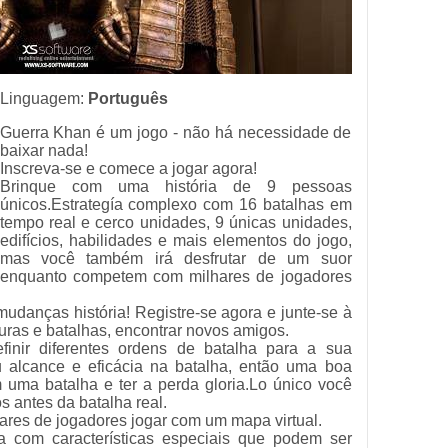
Linguagem:
Português
Guerra Khan é um jogo - não há necessidade de
baixar nada!
Inscreva-se e comece a jogar agora!
Brinque com uma história de 9 pessoas
únicos.Estrategía complexo com 16 batalhas em
tempo real e cerco unidades, 9 únicas unidades,
edifícios, habilidades e mais elementos do jogo,
mas você também irá desfrutar de um suor
enquanto competem com milhares de jogadores
udanças história! Registre-se agora e junte-se à
uras e batalhas, encontrar novos amigos.
inir diferentes ordens de batalha para a sua
 alcance e eficácia na batalha, então uma boa
 uma batalha e ter a perda gloria.Lo único você
 antes da batalha real.
res de jogadores jogar com um mapa virtual.
 com características especiais que podem ser