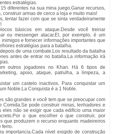
entes estratégias.
e 15 diferentes na sua mina juego.Ganar recursos,
s, construir armas de cerco a loja e muito mais!
is, tentar fazer com que se sinta verdadeiramente
!
locos básicos em ataque.Desde você treinar
nar ou messenger atacar.El, por exemplo, é um
s inimigos e fornecer informações importantes que
lhores estratégias para a batalha.
 depois de uma combate.Los resultado da batalha
es antes de entrar no batalla.La informação irá
gias.
m outros jogadores no Khan. Há 6 tipos de
eting, apoio, ataque, patrulha, a limpeza, a
star um castelo inactivos. Para conquistar um
 um Noble.La Conquista é a 1 Noble.
les são grandes e você tem que se preocupar com
a e Comida.Se pode construir minas, lenhadores e
 eles não se exigir que cada edifício uma maior
reto.Por o que escolher o que construir, por
es que produzem o recurso enquanto madeireiros
ferro.
ra importancia.Cada nível exigido de construção