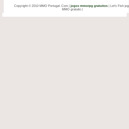
Copyright © 2010 MMO Portugal .Com |
jogos mmorpg gratuitos
| Let's Fish jo
MMO gratuito |