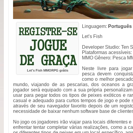
Linguagem:
Português
Let’s Fish
Developer Studio: Ten
Plataformas acessíveis
MMO Gênero: Pesca MMO
Neste livre para jog
Let's Fish MMORPG grátis
pesca devem conquista
como o melhor pescado
mundo, viajando de as pescarias, dos oceanos a gr
jogador será equipado com a sua própria personalizam 
usar para pegar todos os tipos de peixes exóticos e ra
casual e adequado para curtos tempos de jogo e pode 
através de seu navegador favorito depois de um regist
necessidade de baixar nenhum software base de clientes
No jogo os jogadores irão viajar para locais diferentes 
enfrentar tentar completar várias realizações, como a 
os diferentes tipos de peixes em um local específico, ag