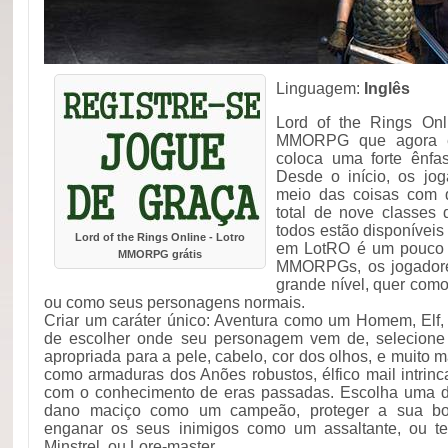
Linguagem:
Inglês
Lord of the Rings Onl
MMORPG que agora é f
coloca uma forte ênfas
Desde o início, os jo
meio das coisas com q
total de nove classes
todos estão disponíveis
Lord of the Rings Online - Lotro
em LotRO é um pouco d
MMORPG grátis
MMORPGs, os jogadore
grande nível, quer com
ou como seus personagens normais.
Criar um caráter único: Aventura como um Homem, Elf,
de escolher onde seu personagem vem de, selecione 
apropriada para a pele, cabelo, cor dos olhos, e muito m
como armaduras dos Anões robustos, élfico mail intrin
com o conhecimento de eras passadas. Escolha uma d
dano maciço como um campeão, proteger a sua bo
enganar os seus inimigos como um assaltante, ou te
Minstrel, ou Lore-master.