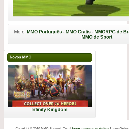
More:
MMO Português
-
MMO Grátis
-
MMORPG de Br
MMO de Sport
Novos MMO
Infinity Kingdom
Copyright © 2010 MMO Portugal .Com |
jogos mmorpg gratuitos
| Luna Online