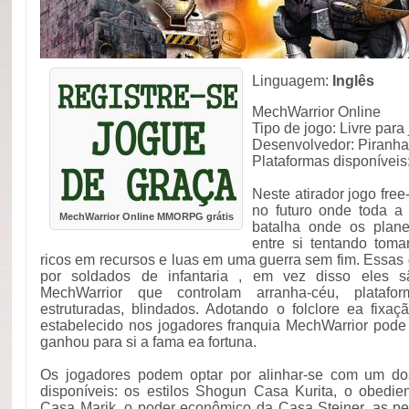
Linguagem:
Inglês
MechWarrior Online
Tipo de jogo: Livre par
Desenvolvedor: Piranh
Plataformas disponívei
Neste atirador jogo free
no futuro onde toda a
MechWarrior Online MMORPG grátis
batalha onde os plane
entre si tentando toma
ricos em recursos e luas em uma guerra sem fim. Essas
por soldados de infantaria , em vez disso eles sã
MechWarrior que controlam arranha-céu, platafo
estruturadas, blindados. Adotando o folclore ea fixa
estabelecido nos jogadores franquia MechWarrior pode 
ganhou para si a fama ea fortuna.
Os jogadores podem optar por alinhar-se com um do
disponíveis: os estilos Shogun Casa Kurita, o obedie
Casa Marik, o poder econômico da Casa Steiner, as p