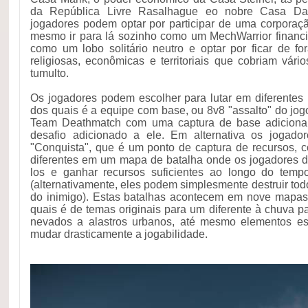
da República Livre Rasalhague eo nobre Casa Dav
jogadores podem optar por participar de uma corporaç
mesmo ir para lá sozinho como um MechWarrior financ
como um lobo solitário neutro e optar por ficar de for
religiosas, econômicas e territoriais que cobriam vári
tumulto.
Os jogadores podem escolher para lutar em diferente
dos quais é a equipe com base, ou 8v8 "assalto" do jo
Team Deathmatch com uma captura de base adicional
desafio adicionado a ele. Em alternativa os jogado
"Conquista", que é um ponto de captura de recursos, 
diferentes em um mapa de batalha onde os jogadores de
los e ganhar recursos suficientes ao longo do temp
(alternativamente, eles podem simplesmente destruir to
do inimigo). Estas batalhas acontecem em nove mapas
quais é de temas originais para um diferente à chuva pa
nevados a alastros urbanos, até mesmo elementos e
mudar drasticamente a jogabilidade.