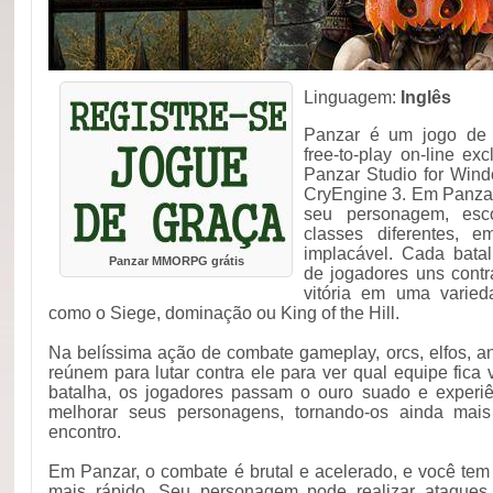
Linguagem:
Inglês
Panzar é um jogo de 
free-to-play on-line ex
Panzar Studio for Win
CryEngine 3. Em Panza
seu personagem, esco
classes diferentes, 
implacável. Cada bata
Panzar MMORPG grátis
de jogadores uns contr
vitória em uma varie
como o Siege, dominação ou King of the Hill.
Na belíssima ação de combate gameplay, orcs, elfos, 
reúnem para lutar contra ele para ver qual equipe fica 
batalha, os jogadores passam o ouro suado e experiê
melhorar seus personagens, tornando-os ainda mais
encontro.
Em Panzar, o combate é brutal e acelerado, e você tem
mais rápido. Seu personagem pode realizar ataques