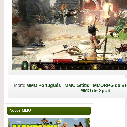
More:
MMO Português
-
MMO Grátis
-
MMORPG de Br
MMO de Sport
Novos MMO