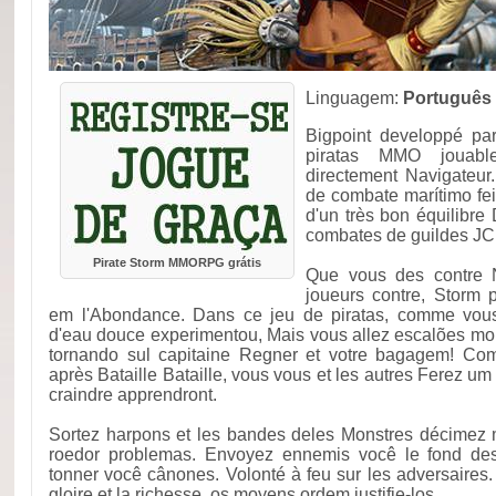
Linguagem:
Português
Bigpoint developpé par
piratas MMO jouable
directement Navigateur
de combate marítimo fei
d'un très bon équilibr
combates de guildes JC
Pirate Storm MMORPG grátis
Que vous des contre 
joueurs contre, Storm 
em l'Abondance. Dans ce jeu de piratas, comme vo
d'eau douce experimentou, Mais vous allez escalões mo
tornando sul capitaine Regner et votre bagagem! Com
après Bataille Bataille, vous vous et les autres Ferez u
craindre apprendront.
Sortez harpons et les bandes deles Monstres décimez 
roedor problemas. Envoyez ennemis você le fond des
tonner você cânones. Volonté à feu sur les adversaires
gloire et la richesse, os moyens ordem justifie-los.