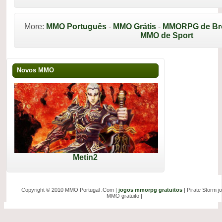
More:
MMO Português
-
MMO Grátis
-
MMORPG de Br
MMO de Sport
Novos MMO
Metin2
Copyright © 2010 MMO Portugal .Com |
jogos mmorpg gratuitos
| Pirate Storm j
MMO gratuito |