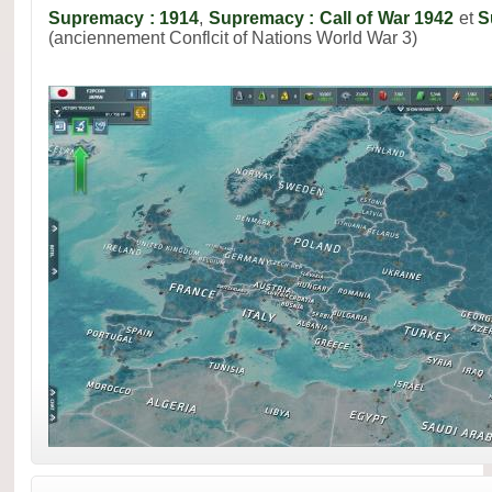
Supremacy : 1914
,
Supremacy : Call of War 1942
et
S
(anciennement Conflcit of Nations World War 3)