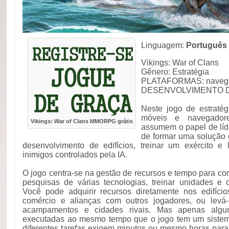
Linguagem:
Português
Vikings: War of Clans
Gênero: Estratégia
PLATAFORMAS: navegad
DESENVOLVIMENTO DE
Neste jogo de estratégi
móveis e navegador
Vikings: War of Clans MMORPG grátis
assumem o papel de líde
de formar uma solução 
desenvolvimento de edifícios, treinar um exército e 
inimigos controlados pela IA.
O jogo centra-se na gestão de recursos e tempo para const
pesquisas de várias tecnologias, treinar unidades e o
Você pode adquirir recursos diretamente nos edifíci
comércio e alianças com outros jogadores, ou levá-
acampamentos e cidades rivais. Mas apenas algu
executadas ao mesmo tempo que o jogo tem um sistema
diferentes tarefas exigem minutos ou mesmo horas para