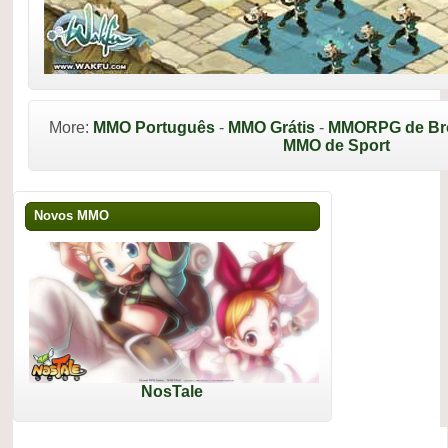
More:
MMO Português
-
MMO Grátis
-
MMORPG de Br
MMO de Sport
Novos MMO
NosTale