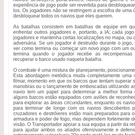
experiência de jogo pode ser revertida para desbloquea
los. Os jogadores não se restringem a escolha de uma 
desbloquear todos os navios que eles querem.
As batalhas consistem em batalhas de equipe em qu
enfrentar outros jogadores e, portanto, a IA; cada jogo
jogadores e mantenha certas localizações no mapa, ou 
adversária. Se um jogador é destruído durante o jogo,
ver como termina ou começar um novo jogo com um outr
termina quando o jogador recebe as recompensas
recuperar o barco usado naquela batalha.
O combate é uma mistura de planejamento, posicionamen
Esta abordagem metódica muda completamente uma 
filmar, momento em que os barcos que tentam superar s
manobras ou o lançamento de emboscadas utilizando a
navio tem um papel para determinar a melhor forma 
alguns barcos estão equipados com aviões de reconhec
para explorar as áreas circundantes, enquanto os navio
para terminar de longe com os navios descobertos 
cruzadores e destróieres estão mais preparados para 
armadura e poder de fogo, mas dependem fortemente de
visão. O Transportador apoiar a sua equipa a partir da r
para ajudar ambos os aliados ofensivamente e defen