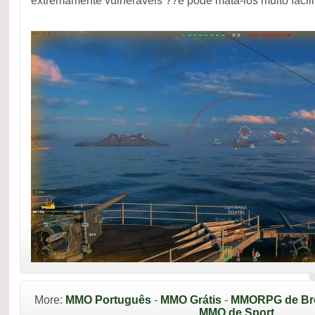
extremamente vulneráveis ??e pode matá-los muito facil
More:
MMO Português
-
MMO Grátis
-
MMORPG de Br
MMO de Sport