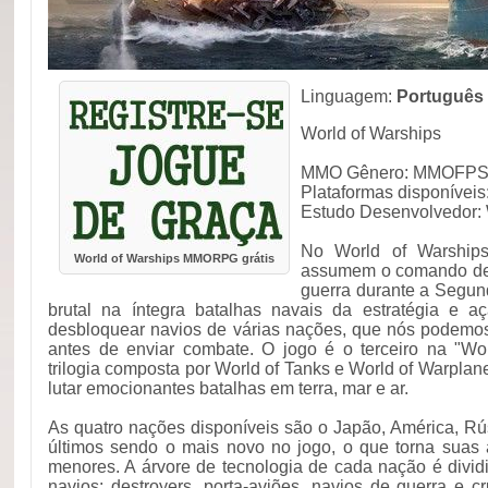
Linguagem:
Português
World of Warships
MMO Gênero: MMOFPS na
Plataformas disponívei
Estudo Desenvolvedor:
No World of Warship
World of Warships MMORPG grátis
assumem o comando de 
guerra durante a Segun
brutal na íntegra batalhas navais da estratégia e 
desbloquear navios de várias nações, que nós podemos
antes de enviar combate. O jogo é o terceiro na "Wo
trilogia composta por World of Tanks e World of Warplan
lutar emocionantes batalhas em terra, mar e ar.
As quatro nações disponíveis são o Japão, América, Rú
últimos sendo o mais novo no jogo, o que torna suas 
menores. A árvore de tecnologia de cada nação é divid
navios: destroyers, porta-aviões, navios de guerra e c