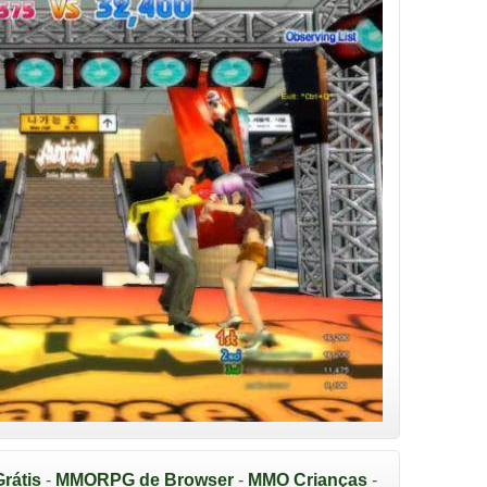
rátis
-
MMORPG de Browser
-
MMO Crianças
-