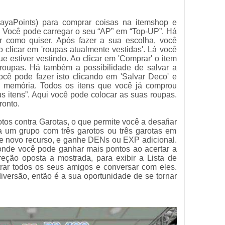
ayaPoints) para comprar coisas na itemshop e
o. Você pode carregar o seu “AP” em “Top-UP”. Há
ir como quiser. Após fazer a sua escolha, você
o clicar em 'roupas atualmente vestidas'. Lá você
e estiver vestindo. Ao clicar em 'Comprar' o item
-roupas. Há também a possibilidade de salvar a
cê pode fazer isto clicando em 'Salvar Deco' e
 memória. Todos os itens que você já comprou
 itens”. Aqui você pode colocar as suas roupas.
ronto.
tos contra Garotas, o que permite você a desafiar
a um grupo com três garotos ou três garotas em
e novo recurso, e ganhe DENs ou EXP adicional.
de você pode ganhar mais pontos ao acertar a
reção oposta a mostrada, para exibir a Lista de
ar todos os seus amigos e conversar com eles.
diversão, então é a sua oportunidade de se tornar